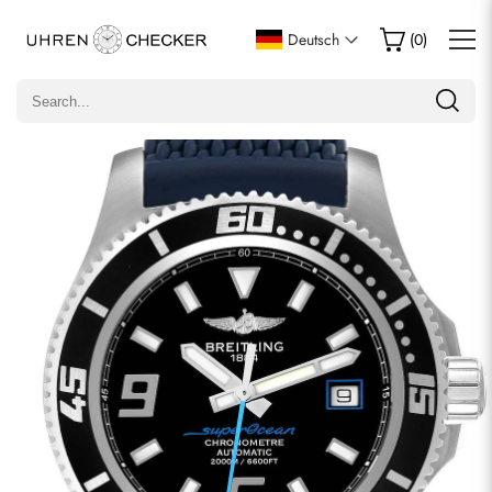
Eine Bewertung schreiben
Deutsch
(
0
)
Nur Kunden, die diesen Artikel gekauft haben, dürfen eine
Bewertung abgeben.
Bewertung
E-Mail
Kommentare