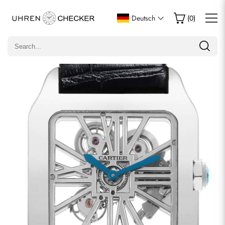
Eine Bewertung schreiben
Deutsch
(
0
)
Nur Kunden, die diesen Artikel gekauft haben, dürfen eine
Bewertung abgeben.
Bewertung
E-Mail
Kommentare