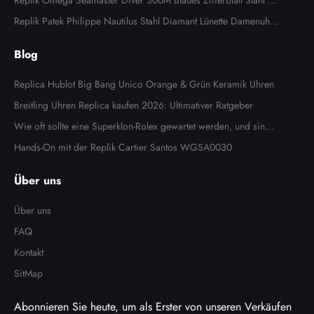
enuhr AB0134
Replik Omega Seamaster Diver 300M Blaues Zifferblatt Stahl H
errenuhr 2531.80.00
Replik Patek Philippe Nautilus Stahl Diamant Lünette Damenuhr
7008A
Blog
Replica Hublot Big Bang Unico Orange & Grün Keramik Uhren
Breitling Uhren Replica kaufen 2026: Ultimativer Ratgeber
Wie oft sollte eine Superklon-Rolex gewartet werden, und sind d
ie Kosten es wert?
Hands-On mit der Replik Cartier Santos WGSA0030
Über uns
Über uns
FAQ
Kontakt
SitMap
Abonnieren Sie heute, um als Erster von unseren Verkäufen