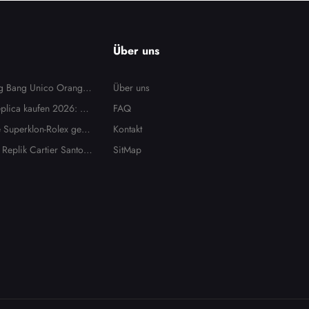
Über uns
ig Bang Unico Orange
Über uns
Uhren
eplica kaufen 2026: Ult
FAQ
ne Superklon-Rolex gew
Kontakt
 sind die Kosten es we
Replik Cartier Santos
SitMap
Senden