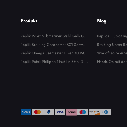
Produkt
Blog
Telefon
Replik Rolex Submariner Stahl Gelb Gol
Replica Hublot B
d Blau Zifferblatt Lünette Herrenuhr 1166
Replik Breitling Chronomat B01 Schwarz
& Grün Keramik 
Breitling Uhren R
13
es Zifferblatt Stahl Herrenuhr AB0134
Replik Omega Seamaster Diver 300M Bl
imativer Ratgeber
Wie oft sollte ei
Nachricht
aues Zifferblatt Stahl Herrenuhr 2531.8
Replik Patek Philippe Nautilus Stahl Dia
artet werden, und
Hands-On mit der 
0.00
mant Lünette Damenuhr 7008A
rt?
WGSA0030