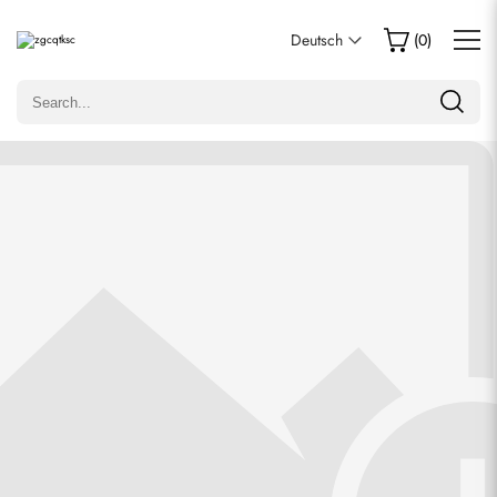
Eine Bewertung schreiben
Deutsch
(
0
)
Nur Kunden, die diesen Artikel gekauft haben, dürfen eine
Bewertung abgeben.
Bewertung
E-Mail
Kommentare