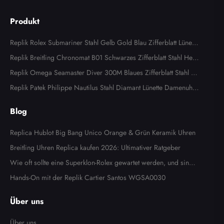
Produkt
Replik Rolex Submariner Stahl Gelb Gold Blau Zifferblatt Lünette
Herrenuhr 116613
Replik Breitling Chronomat B01 Schwarzes Zifferblatt Stahl Herr
enuhr AB0134
Replik Omega Seamaster Diver 300M Blaues Zifferblatt Stahl H
errenuhr 2531.80.00
Replik Patek Philippe Nautilus Stahl Diamant Lünette Damenuhr
7008A
Blog
Replica Hublot Big Bang Unico Orange & Grün Keramik Uhren
Breitling Uhren Replica kaufen 2026: Ultimativer Ratgeber
Wie oft sollte eine Superklon-Rolex gewartet werden, und sind d
ie Kosten es wert?
Hands-On mit der Replik Cartier Santos WGSA0030
Über uns
Über uns